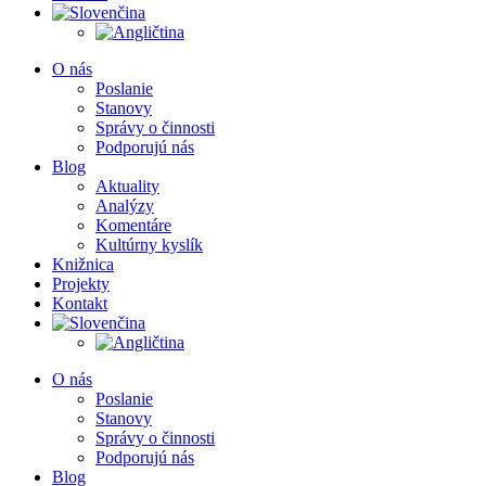
O nás
Poslanie
Stanovy
Správy o činnosti
Podporujú nás
Blog
Aktuality
Analýzy
Komentáre
Kultúrny kyslík
Knižnica
Projekty
Kontakt
O nás
Poslanie
Stanovy
Správy o činnosti
Podporujú nás
Blog