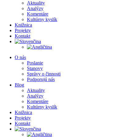
Aktuality
Analýzy
Komentáre
Kultúrny kyslík
Knižnica
Projekty
Kontakt
O nás
Poslanie
Stanovy
Správy o činnosti
Podporujú nás
Blog
Aktuality
Analýzy
Komentáre
Kultúrny kyslík
Knižnica
Projekty
Kontakt