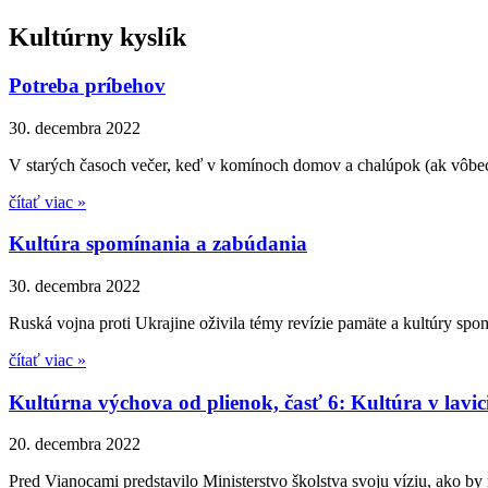
Kultúrny kyslík
Potreba príbehov
30. decembra 2022
V starých časoch večer, keď v komínoch domov a chalúpok (ak vôbec bo
čítať viac »
Kultúra spomínania a zabúdania
30. decembra 2022
Ruská vojna proti Ukrajine oživila témy revízie pamäte a kultúry spom
čítať viac »
Kultúrna výchova od plienok, časť 6: Kultúra v lavic
20. decembra 2022
Pred Vianocami predstavilo Ministerstvo školstva svoju víziu, ako by 