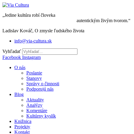
Preskočiť
na
„Jedine kultúra robí človeka
obsah
autentickým živým tvorom.“
Ladislav Kováč, O zmysle ľudského života
info@via-cultura.sk
Vyhľadať
Facebook
Instagram
O nás
Poslanie
Stanovy
Správy o činnosti
Podporujú nás
Blog
Aktuality
Analýzy
Komentáre
Kultúrny kyslík
Knižnica
Projekty
Kontakt