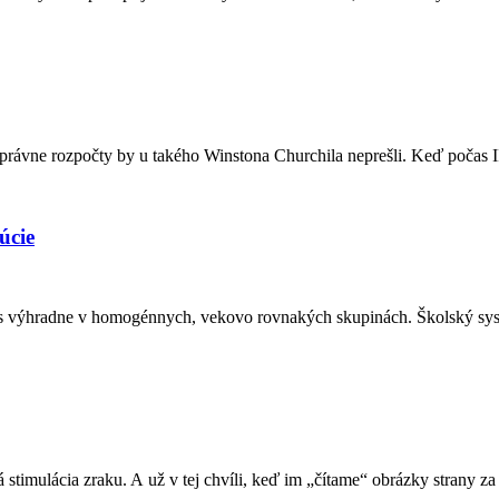
mosprávne rozpočty by u takého Winstona Churchila neprešli. Keď počas I
úcie
čas výhradne v homogénnych, vekovo rovnakých skupinách. Školský sys
 stimulácia zraku. A už v tej chvíli, keď im „čítame“ obrázky strany z