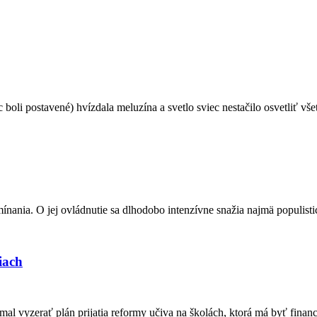
li postavené) hvízdala meluzína a svetlo sviec nestačilo osvetliť vše
ínania. O jej ovládnutie sa dlhodobo intenzívne snažia najmä populisti
iach
mal vyzerať plán prijatia reformy učiva na školách, ktorá má byť finan