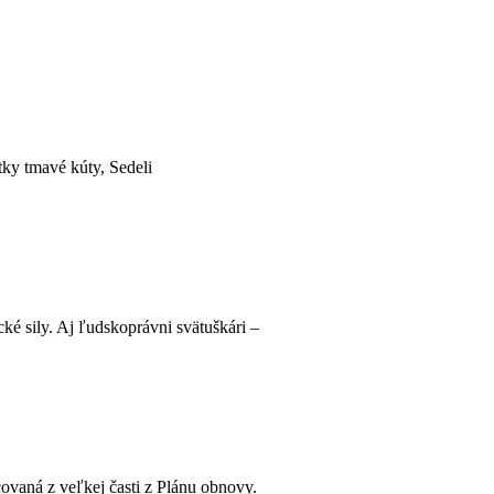
tky tmavé kúty, Sedeli
cké sily. Aj ľudskoprávni svätuškári –
covaná z veľkej časti z Plánu obnovy.