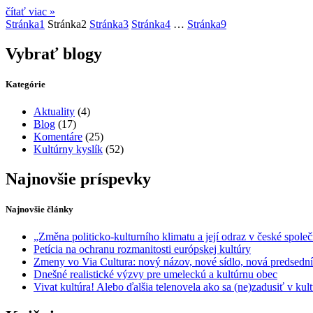
čítať viac »
Stránka
1
Stránka
2
Stránka
3
Stránka
4
…
Stránka
9
Vybrať blogy
Kategórie
Aktuality
(4)
Blog
(17)
Komentáre
(25)
Kultúrny kyslík
(52)
Najnovšie príspevky
Najnovšie články
„Změna politicko-kulturního klimatu a její odraz v české společ
Petícia na ochranu rozmanitosti európskej kultúry
Zmeny vo Via Cultura: nový názov, nové sídlo, nová predsedn
Dnešné realistické výzvy pre umeleckú a kultúrnu obec
Vivat kultúra! Alebo ďalšia telenovela ako sa (ne)zadusiť v ku